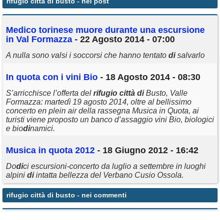
rifugio città di busto
- nei post
Annunci
Me
di
co torinese muore durante una escursione
in Val Formazza
- 22 Agosto 2014 - 07:00
A nulla sono valsi i soccorsi che hanno tentato
di
salvarlo
In quota con i vini Bio
- 18 Agosto 2014 - 08:30
S’arricchisce l’offerta del
rifugio
città
di
Busto, Valle
Formazza: martedì 19 agosto 2014, oltre al bellissimo
concerto en plein air della rassegna Musica in Quota, ai
turisti viene proposto un banco d’assaggio vini Bio, biologici
e bio
di
namici.
Musica in quota 2012
- 18 Giugno 2012 - 16:42
Do
di
ci escursioni-concerto da luglio a settembre in luoghi
alpini
di
intatta bellezza del Verbano Cusio Ossola.
rifugio città di busto
- nei commenti