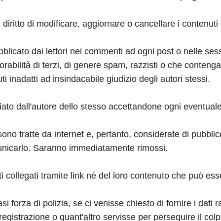
il diritto di modificare, aggiornare o cancellare i contenu
blicato dai lettori nei commenti ad ogni post o nelle ses
onorabilità di terzi, di genere spam, razzisti o che conten
ti inadatti ad insindacabile giudizio degli autori stessi.
ato dall'autore dello stesso accettandone ogni eventuale 
sono tratte da internet e, pertanto, considerate di pubbli
comunicarlo. Saranno immediatamente rimossi.
ti collegati tramite link né del loro contenuto che può es
orza di polizia, se ci venisse chiesto di fornire i dati ra
egistrazione o quant'altro servisse per perseguire il colp