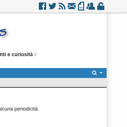
i e curiosità :
lcuna periodicità.