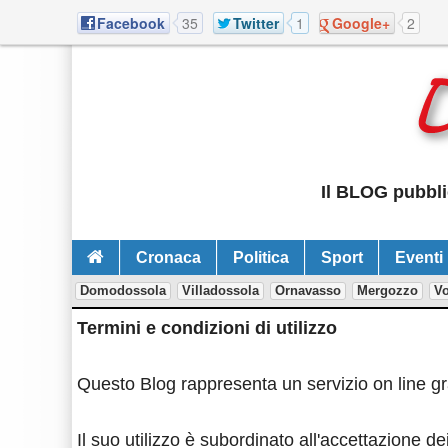
Facebook
35
Twitter
1
Google+
2
Il BLOG pubbli
Cronaca
Politica
Sport
Eventi
Domodossola
Villadossola
Ornavasso
Mergozzo
V
Termini e condizioni di utilizzo
Questo Blog rappresenta un servizio on line gra
Il suo utilizzo è subordinato all'accettazione dei