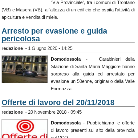
“Via Provinciale”, tra i comuni di Trontano
Calendario
(VB) e Masera (VB), all’altezza di un edificio che ospita l’attività di
Annunci
apicultura e vendita di miele.
Arresto per evasione e guida
pericolosa
redazione
-
1 Giugno 2020 - 14:25
Domodossola
- I Carabinieri della
Stazione di Santa Maria Maggiore hanno
sorpreso alla guida ed arrestato per
evasione un 50enne, originario della Valle
Formazza.
Offerte di lavoro del 20/11/2018
redazione
-
20 Novembre 2018 - 09:45
Domodossola
- Pubblichiamo le offerte
di lavoro presenti sul sito della provincia
del VCO.