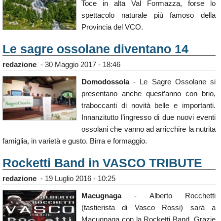
Toce in alta Val Formazza, forse lo
spettacolo naturale più famoso della
Provincia del VCO.
Le sagre ossolane diventano 14
redazione
-
30 Maggio 2017 - 18:46
Domodossola
- Le Sagre Ossolane si
presentano anche quest’anno con brio,
traboccanti di novità belle e importanti.
Innanzitutto l’ingresso di due nuovi eventi
ossolani che vanno ad arricchire la nutrita
famiglia, in varietà e gusto. Birra e formaggio.
Rocketti Band in VASCO TRIBUTE
redazione
-
19 Luglio 2016 - 10:25
Macugnaga
- Alberto Rocchetti
(tastierista di Vasco Rossi) sarà a
Macugnaga con la Rocketti Band. Grazie