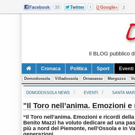
Facebook
35
Twitter
1
Google+
2
Il BLOG pubblico di
Cronaca
Politica
Sport
Eventi
Domodossola
Villadossola
Ornavasso
Mergozzo
V
DOMODOSSOLA NEWS
EVENTI
SANTA MAR
"Il Toro nell’anima. Emozioni e 
“Il Toro nell’anima. Emozioni e ricordi della 
Benito Mazzi ha voluto dedicare ad una pass
più a nord del Piemonte, nell’Ossola e in Va
generazioni.