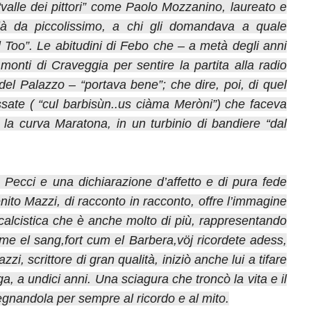
“valle dei pittori” come Paolo Mozzanino, laureato e
ià da piccolissimo, a chi gli domandava a quale
l Too”. Le abitudini di Febo che – a metà degli anni
 monti di Craveggia per sentire la partita alla radio
del Palazzo – “portava bene”; che dire, poi, di quel
ssate ( “cul barbisùn..us ciàma Meròni”) che faceva
o la curva Maratona, in un turbinio di bandiere “dal
Pecci e una dichiarazione d’affetto e di pura fede
enito Mazzi, di racconto in racconto, offre l’immagine
calcistica che è anche molto di più, rappresentando
ume el sang,fort cum el Barbera,vöj ricordete adess,
i, scrittore di gran qualità, iniziò anche lui a tifare
a, a undici anni. Una sciagura che troncò la vita e il
gnandola per sempre al ricordo e al mito.