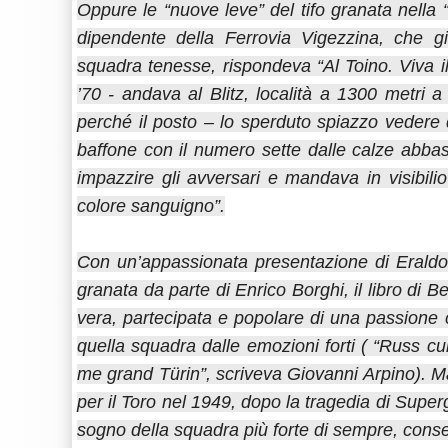
Oppure le “nuove leve” del tifo granata nella 
dipendente della Ferrovia Vigezzina, che g
squadra tenesse, rispondeva “Al Toino. Viva i
’70 - andava al Blitz, località a 1300 metri a
perché il posto – lo sperduto spiazzo vedere 
baffone con il numero sette dalle calze abba
impazzire gli avversari e mandava in visibili
colore sanguigno”.
Con un’appassionata presentazione di Eraldo 
granata da parte di Enrico Borghi, il libro di B
vera, partecipata e popolare di una passione 
quella squadra dalle emozioni forti ( “Russ c
me grand Türin”, scriveva Giovanni Arpino). Mazz
per il Toro nel 1949, dopo la tragedia di Superg
sogno della squadra più forte di sempre, conse