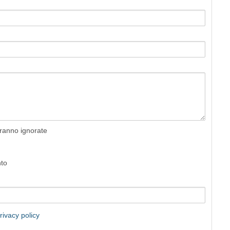
rranno ignorate
nto
rivacy policy