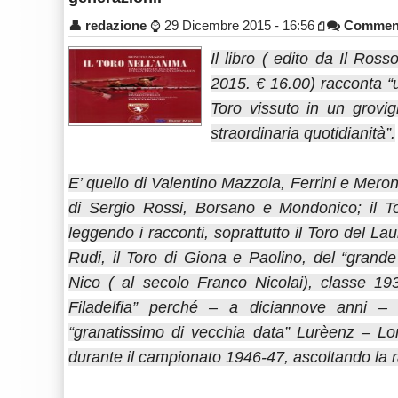
👤
redazione
⌚
29 Dicembre 2015 - 16:56
Commen
Il libro ( edito da Il Ros
2015. € 16.00) racconta “u
Toro vissuto in un grovig
straordinaria quotidianità”.
E’ quello di Valentino Mazzola, Ferrini e Meroni;
di Sergio Rossi, Borsano e Mondonico; il T
leggendo i racconti, soprattutto il Toro del La
Rudi, il Toro di Giona e Paolino, del “grande
Nico ( al secolo Franco Nicolai), classe 193
Filadelfia” perché – a diciannove anni –
“granatissimo di vecchia data” Lurèenz – Lo
durante il campionato 1946-47, ascoltando la r