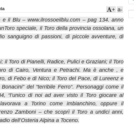
ta
+
a-
so e il Blu – www.ilrossoeilblu.com – pag 134. anno
nToro speciale, il Toro della provincia ossolana, un
lio sanguigno di passioni, di piccole avventure, di
 il Toro di Pianelli, Radice, Pulici e Graziani; il Toro
oro di Cairo, Ventura e Petrachi. Ma è anche , e
uro, di Febo e di Nico; il Toro del Pace, di Lureenz e
 Bonacini” del “terribile Ferro“. Personaggi come il
4, “l’unico di noi ad aver visto il Toro giocare al
 lavorava a Torino come imbianchino, oppure il
renzo Zamboni – che scoprì il Toro a undici anni,
adio dell’Osteria Alpina a Toceno.