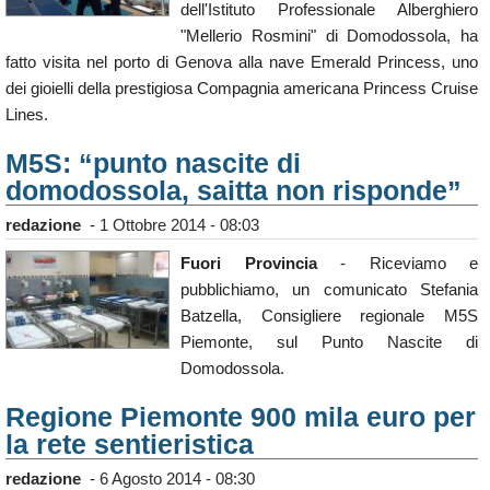
dell'Istituto Professionale Alberghiero
Calendario
"Mellerio Rosmini" di Domodossola, ha
Annunci
fatto visita nel porto di Genova alla nave Emerald Princess, uno
dei gioielli della prestigiosa Compagnia americana Princess Cruise
Lines.
M5S: “punto nascite di
domodossola, saitta non risponde”
redazione
-
1 Ottobre 2014 - 08:03
Fuori Provincia
- Riceviamo e
pubblichiamo, un comunicato Stefania
Batzella, Consigliere regionale M5S
Piemonte, sul Punto Nascite di
Domodossola.
Regione Piemonte 900 mila euro per
la rete sentieristica
redazione
-
6 Agosto 2014 - 08:30