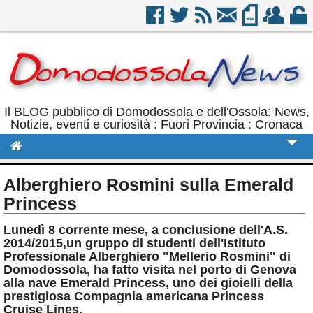
Il BLOG pubblico di Domodossola e dell'Ossola: News,
Notizie, eventi e curiosità : Fuori Provincia : Cronaca
Cronaca
Alberghiero Rosmini sulla Emerald
Politica
Princess
Sport
Lunedì 8 corrente mese, a conclusione dell'A.S.
2014/2015,un gruppo di studenti dell'Istituto
Eventi
Professionale Alberghiero "Mellerio Rosmini" di
Domodossola, ha fatto visita nel porto di Genova
Rubriche
alla nave Emerald Princess, uno dei gioielli della
prestigiosa Compagnia americana Princess
Calendario
Cruise Lines.