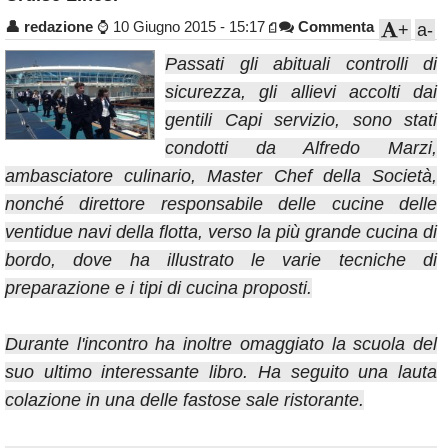
Annunci
👤
redazione
⌚
10 Giugno 2015 - 15:17
Commenta
+
a-
Passati gli abituali controlli di
sicurezza, gli allievi accolti dai
gentili Capi servizio, sono stati
condotti da Alfredo Marzi,
ambasciatore culinario, Master Chef della Società,
nonché direttore responsabile delle cucine delle
ventidue navi della flotta, verso la più grande cucina di
bordo, dove ha illustrato le varie tecniche di
preparazione e i tipi di cucina proposti.
Durante l'incontro ha inoltre omaggiato la scuola del
suo ultimo interessante libro. Ha seguito una lauta
colazione in una delle fastose sale ristorante.