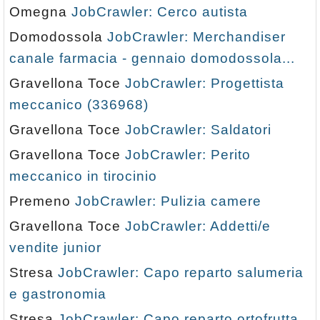
Omegna
JobCrawler: Cerco autista
Domodossola
JobCrawler: Merchandiser
canale farmacia - gennaio domodossola...
Gravellona Toce
JobCrawler: Progettista
meccanico (336968)
Gravellona Toce
JobCrawler: Saldatori
Gravellona Toce
JobCrawler: Perito
meccanico in tirocinio
Premeno
JobCrawler: Pulizia camere
Gravellona Toce
JobCrawler: Addetti/e
vendite junior
Stresa
JobCrawler: Capo reparto salumeria
e gastronomia
Stresa
JobCrawler: Capo reparto ortofrutta