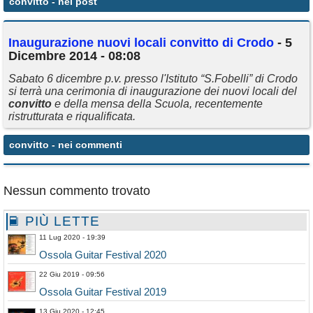
convitto
- nei post
Annunci
Inaugurazione nuovi locali
convitto
di Crodo
- 5
Dicembre 2014 - 08:08
Sabato 6 dicembre p.v. presso l'Istituto “S.Fobelli” di Crodo
si terrà una cerimonia di inaugurazione dei nuovi locali del
convitto
e della mensa della Scuola, recentemente
ristrutturata e riqualificata.
convitto
- nei commenti
Nessun commento trovato
PIÙ LETTE
11 Lug 2020 - 19:39
Ossola Guitar Festival 2020
22 Giu 2019 - 09:56
Ossola Guitar Festival 2019
13 Giu 2020 - 12:45