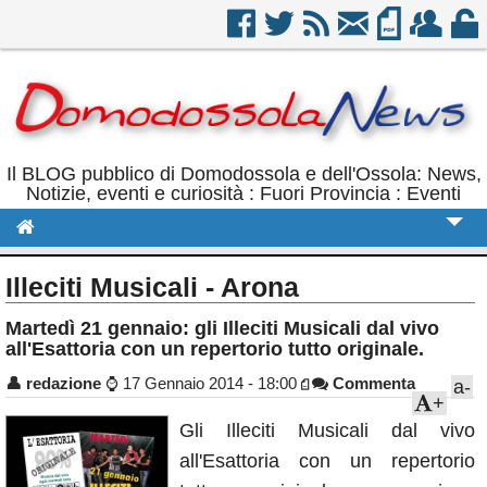
Il BLOG pubblico di Domodossola e dell'Ossola: News,
Notizie, eventi e curiosità : Fuori Provincia : Eventi
Cronaca
Illeciti Musicali - Arona
Politica
Martedì 21 gennaio: gli Illeciti Musicali dal vivo
all'Esattoria con un repertorio tutto originale.
Sport
👤
redazione
⌚
17 Gennaio 2014 - 18:00
Commenta
a-
Eventi
+
Rubriche
Gli Illeciti Musicali dal vivo
all'Esattoria con un repertorio
Calendario