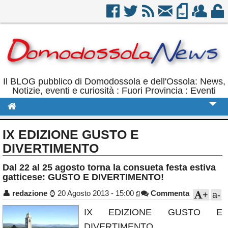
Il BLOG pubblico di Domodossola e dell'Ossola: News,
Notizie, eventi e curiosità : Fuori Provincia : Eventi
Cronaca
IX EDIZIONE GUSTO E
Politica
DIVERTIMENTO
Sport
Dal 22 al 25 agosto torna la consueta festa estiva
gatticese: GUSTO E DIVERTIMENTO!
Eventi
👤
redazione
⌚
20 Agosto 2013 - 15:00
Commenta
+
a-
Rubriche
IX EDIZIONE GUSTO E
Calendario
DIVERTIMENTO