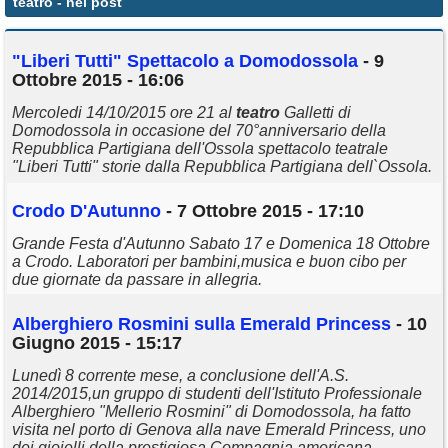
teatro
- nei post
Annunci
"Liberi Tutti" Spettacolo a Domodossola
- 9
Ottobre 2015 - 16:06
Mercoledi 14/10/2015 ore 21 al
teatro
Galletti di
Domodossola in occasione del 70°anniversario della
Repubblica Partigiana dell'Ossola spettacolo teatrale
"Liberi Tutti" storie dalla Repubblica Partigiana dell`Ossola.
Crodo D'Autunno
- 7 Ottobre 2015 - 17:10
Grande Festa d'Autunno Sabato 17 e Domenica 18 Ottobre
a Crodo. Laboratori per bambini,musica e buon cibo per
due giornate da passare in allegria.
Alberghiero Rosmini sulla Emerald Princess
- 10
Giugno 2015 - 15:17
Lunedì 8 corrente mese, a conclusione dell'A.S.
2014/2015,un gruppo di studenti dell'Istituto Professionale
Alberghiero "Mellerio Rosmini" di Domodossola, ha fatto
visita nel porto di Genova alla nave Emerald Princess, uno
dei gioielli della prestigiosa Compagnia americana