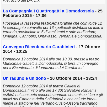
Pietruccio dei Dik Dik.
La Compagnia I Quattrogatti a Domodossola
- 25
Febbraio 2015 - 17:06
Prosegue la rassegna
teatro
Amatorabile che coinvolge 12
le compagnie coinvolte per 18 spettacoli distribuiti su tutto il
territorio provinciale in 5 diversi teatri e sale auditorium;
Omegna, Cannobio, Ornavasso, Verbania e Domodossola.
Convegno Bicentenario Carabinieri
- 17 Ottobre
2014 - 10:25
Domenica 19 ottobre 2014,alle ore 10.30, presso il
teatro
Municipale Galletti a Domodossola, si terrà un convegno
per il Bicentenario di fondazione dei Carabinieri.
Un raduno e un dono
- 10 Ottobre 2014 - 18:24
Domenica 12 ottobre 2014 al
teatro
Galletti di
Domodossola (inizio alle ore 17,30) Salvatore Ranieri s
esibirà nel consueto concerto annuale che unisce i fan e gli
amici del Cantante della Solidarietà e che chiude ideal-
mente la stagione nel Verbano-Cusio-Ossola tracciando