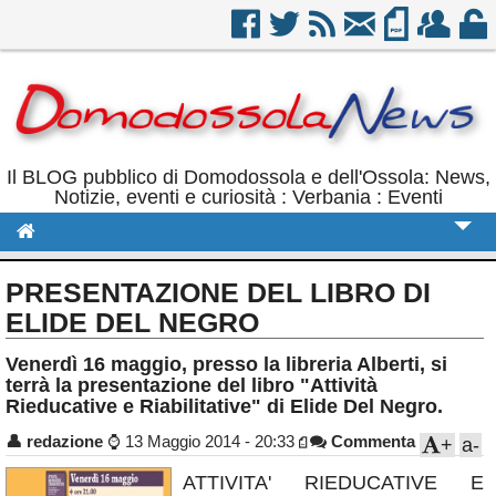
Il BLOG pubblico di Domodossola e dell'Ossola: News,
Notizie, eventi e curiosità : Verbania : Eventi
Cronaca
PRESENTAZIONE DEL LIBRO DI
Politica
ELIDE DEL NEGRO
Sport
Venerdì 16 maggio, presso la libreria Alberti, si
terrà la presentazione del libro "Attività
Eventi
Rieducative e Riabilitative" di Elide Del Negro.
Rubriche
👤
redazione
⌚
13 Maggio 2014 - 20:33
Commenta
+
a-
Calendario
ATTIVITA' RIEDUCATIVE E