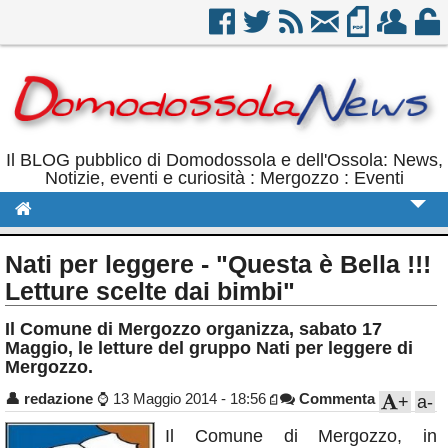
Il BLOG pubblico di Domodossola e dell'Ossola: News,
Notizie, eventi e curiosità : Mergozzo : Eventi
Cronaca
Nati per leggere - "Questa è Bella !!!
Politica
Letture scelte dai bimbi"
Sport
Il Comune di Mergozzo organizza, sabato 17
Maggio, le letture del gruppo Nati per leggere di
Eventi
Mergozzo.
Rubriche
👤
redazione
⌚
13 Maggio 2014 - 18:56
Commenta
+
a-
Calendario
Il Comune di Mergozzo, in