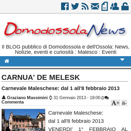
Il BLOG pubblico di Domodossola e dell'Ossola: News,
Notizie, eventi e curiosità : Malesco : Eventi
Cronaca
CARNUA' DE MELESK
Politica
Carnevale Maleschese: dal 1 all'8 febbraio 2013
Sport
👤
Graziano Massimini
⌚
31 Gennaio 2013 - 18:00
Commenta
+
a-
Eventi
Carnevale Maleschese:
Rubriche
dal 1 all'8 febbraio 2013
Calendario
VENERDI' 1° FEBBRAIO AL