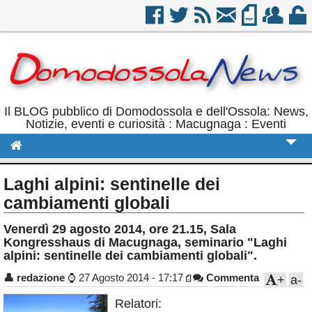
Il BLOG pubblico di Domodossola e dell'Ossola: News,
Notizie, eventi e curiosità : Macugnaga : Eventi
Cronaca
Laghi alpini: sentinelle dei
Politica
cambiamenti globali
Sport
Venerdì 29 agosto 2014, ore 21.15, Sala
Kongresshaus di Macugnaga, seminario "Laghi
Eventi
alpini: sentinelle dei cambiamenti globali".
Rubriche
👤
redazione
⌚
27 Agosto 2014 - 17:17
Commenta
+
a-
Calendario
Relatori: