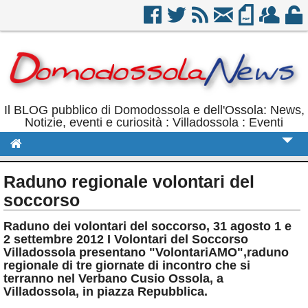
Il BLOG pubblico di Domodossola e dell'Ossola: News,
Notizie, eventi e curiosità : Villadossola : Eventi
Cronaca
Raduno regionale volontari del
Politica
soccorso
Sport
Raduno dei volontari del soccorso, 31 agosto 1 e
2 settembre 2012 I Volontari del Soccorso
Eventi
Villadossola presentano "VolontariAMO",raduno
regionale di tre giornate di incontro che si
Rubriche
terranno nel Verbano Cusio Ossola, a
Villadossola, in piazza Repubblica.
Calendario