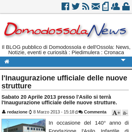
Il BLOG pubblico di Domodossola e dell'Ossola: News,
Notizie, eventi e curiosità : Piedimulera : Cronaca
Cronaca
l'Inaugurazione ufficiale delle nuove
Politica
strutture
Sport
Sabato 20 Aprile 2013 presso l'Asilo si terrà
l'Inaugurazione ufficiale delle nuove strutture.
Eventi
👤
redazione
⌚
8 Marzo 2013 - 15:18
Commenta
+
a-
Rubriche
In occasione del 140° anno di
Calendario
Fondazione l'Asilo Infantile di