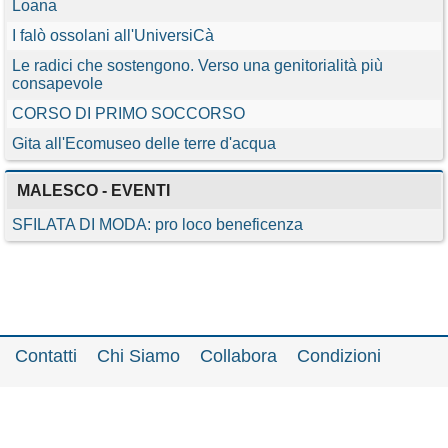
Loana
I falò ossolani all'UniversiCà
Le radici che sostengono. Verso una genitorialità più
consapevole
CORSO DI PRIMO SOCCORSO
Gita all'Ecomuseo delle terre d'acqua
MALESCO - EVENTI
SFILATA DI MODA: pro loco beneficenza
Contatti
Chi Siamo
Collabora
Condizioni
Privacy policy
Il network
Faq
Statistiche
Registrati
Accedi