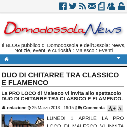
Il BLOG pubblico di Domodossola e dell'Ossola: News,
Notizie, eventi e curiosità : Malesco : Eventi
Cronaca
DUO DI CHITARRE TRA CLASSICO
Politica
E FLAMENCO
Sport
La PRO LOCO di Malesco vi invita allo spettacolo
DUO DI CHITARRE TRA CLASSICO E FLAMENCO.
Eventi
👤
redazione
⌚
25 Marzo 2013 - 16:15
Commenta
+
a-
Rubriche
LUNEDI 1 APRILE LA PRO
Calendario
LOCO DI MALESCO VI INVITA