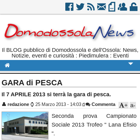
Il BLOG pubblico di Domodossola e dell'Ossola: News,
Notizie, eventi e curiosità : Piedimulera : Eventi
Cronaca
GARA di PESCA
Politica
Il 7 APRILE 2013 si terrà la gara di pesca.
Sport
👤
redazione
⌚
25 Marzo 2013 - 14:03
Commenta
+
a-
Eventi
Seconda prova Campionato
Rubriche
Sociale 2013 Trofeo " Lana Efisio
".
Calendario