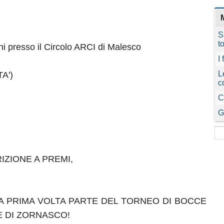
S
t
oni presso il Circolo ARCI di Malesco
I
L
A')
c
C
G
IZIONE A PREMI,
 LA PRIMA VOLTA PARTE DEL TORNEO DI BOCCE
E DI ZORNASCO!