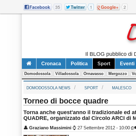
Facebook
35
Twitter
1
Google+
2
Il BLOG pubblico di 
Cronaca
Politica
Sport
Eventi
Domodossola
Villadossola
Ornavasso
Mergozzo
V
DOMODOSSOLA NEWS
SPORT
MALESCO
Torneo di bocce quadre
Torna anche quest'anno il tradizionale e
QUADRE, organizzato dal Circolo ARCI di 
👤
Graziano Massimini
⌚
27 Settembre 2012 - 10:00