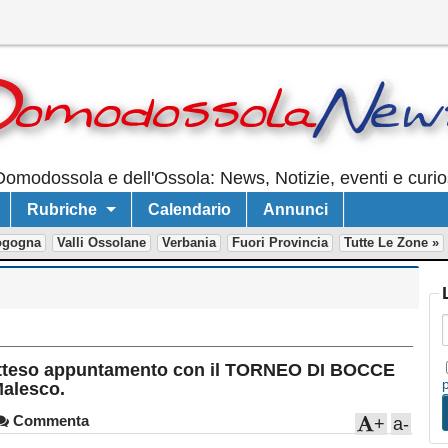
Domodossola e dell'Ossola: News, Notizie, eventi e curios
Rubriche
Calendario
Annunci
ogogna
Valli Ossolane
Verbania
Fuori Provincia
Tutte Le Zone »
d atteso appuntamento con il TORNEO DI BOCCE
Malesco.
Commenta
+
a-