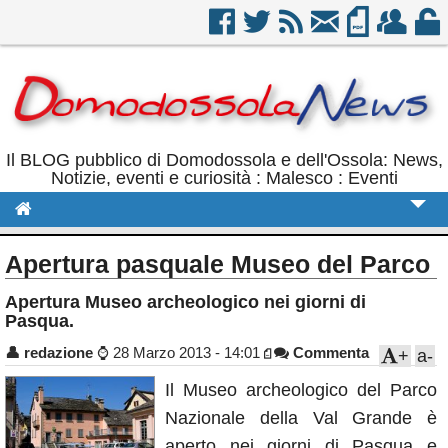
Il BLOG pubblico di Domodossola e dell'Ossola: News,
Notizie, eventi e curiosità : Malesco : Eventi
Cronaca
Apertura pasquale Museo del Parco
Politica
Apertura Museo archeologico nei giorni di
Pasqua.
Sport
👤
redazione
⌚
28 Marzo 2013 - 14:01
Commenta
+
a-
Eventi
Il Museo archeologico del Parco
Rubriche
Nazionale della Val Grande è
Calendario
aperto nei giorni di Pasqua e