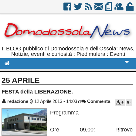
Il BLOG pubblico di Domodossola e dell'Ossola: News,
Notizie, eventi e curiosità : Piedimulera : Eventi
Cronaca
25 APRILE
Politica
FESTA della LIBERAZIONE.
Sport
👤
redazione
⌚
12 Aprile 2013 - 14:03
Commenta
+
a-
Eventi
Programma
Rubriche
Ore 09,00: Ritrovo
Calendario