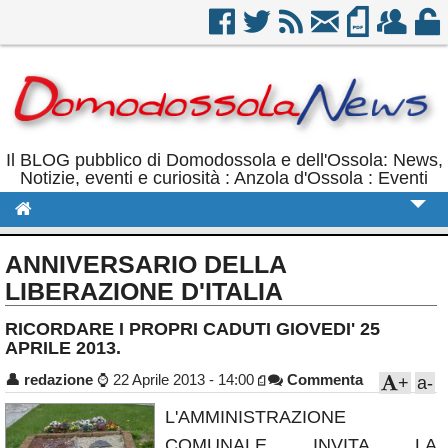
Il BLOG pubblico di Domodossola e dell'Ossola: News,
Notizie, eventi e curiosità : Anzola d'Ossola : Eventi
Cronaca
ANNIVERSARIO DELLA
Politica
LIBERAZIONE D'ITALIA
Sport
RICORDARE I PROPRI CADUTI GIOVEDI' 25
APRILE 2013.
Eventi
👤
redazione
⌚
22 Aprile 2013 - 14:00
Commenta
+
a-
Rubriche
L'AMMINISTRAZIONE
Calendario
COMUNALE INVITA LA