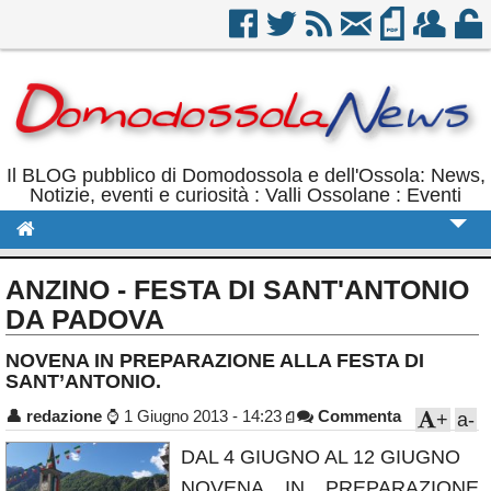
Il BLOG pubblico di Domodossola e dell'Ossola: News,
Notizie, eventi e curiosità : Valli Ossolane : Eventi
Cronaca
ANZINO - FESTA DI SANT'ANTONIO
Politica
DA PADOVA
Sport
NOVENA IN PREPARAZIONE ALLA FESTA DI
SANT’ANTONIO.
Eventi
👤
redazione
⌚
1 Giugno 2013 - 14:23
Commenta
+
a-
Rubriche
DAL 4 GIUGNO AL 12 GIUGNO
Calendario
NOVENA IN PREPARAZIONE