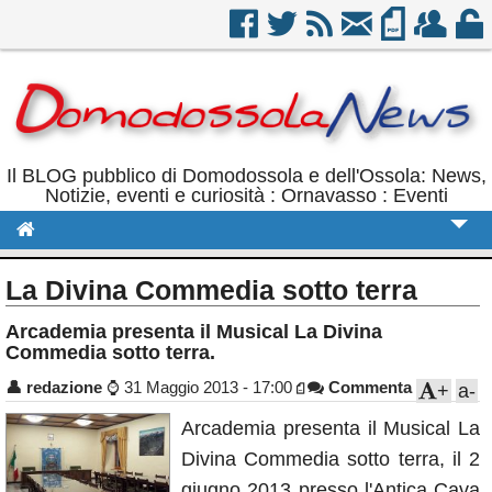
Il BLOG pubblico di Domodossola e dell'Ossola: News,
Notizie, eventi e curiosità : Ornavasso : Eventi
Cronaca
La Divina Commedia sotto terra
Politica
Arcademia presenta il Musical La Divina
Commedia sotto terra.
Sport
👤
redazione
⌚
31 Maggio 2013 - 17:00
Commenta
+
a-
Eventi
Arcademia presenta il Musical La
Rubriche
Divina Commedia sotto terra, il 2
Calendario
giugno 2013 presso l'Antica Cava