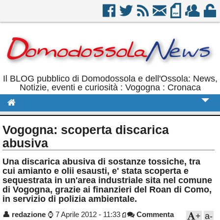
Il BLOG pubblico di Domodossola e dell'Ossola: News,
Notizie, eventi e curiosità : Vogogna : Cronaca
Cronaca
Vogogna: scoperta discarica
Politica
abusiva
Sport
Una discarica abusiva di sostanze tossiche, tra
cui amianto e olii esausti, e' stata scoperta e
Eventi
sequestrata in un'area industriale sita nel comune
di Vogogna, grazie ai finanzieri del Roan di Como,
Rubriche
in servizio di polizia ambientale.
Calendario
👤
redazione
⌚
7 Aprile 2012 - 11:33
Commenta
+
a-