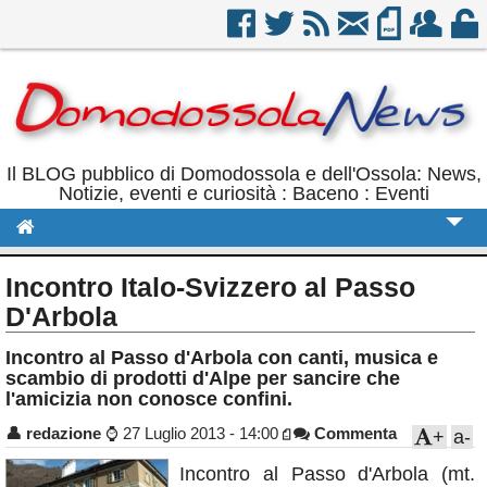
Il BLOG pubblico di Domodossola e dell'Ossola: News,
Notizie, eventi e curiosità : Baceno : Eventi
Cronaca
Incontro Italo-Svizzero al Passo
Politica
D'Arbola
Sport
Incontro al Passo d'Arbola con canti, musica e
scambio di prodotti d'Alpe per sancire che
Eventi
l'amicizia non conosce confini.
Rubriche
👤
redazione
⌚
27 Luglio 2013 - 14:00
Commenta
+
a-
Calendario
Incontro al Passo d'Arbola (mt.