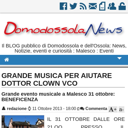
Il BLOG pubblico di Domodossola e dell'Ossola: News,
Notizie, eventi e curiosità : Malesco : Eventi
Cronaca
GRANDE MUSICA PER AIUTARE
Politica
DOTTOR CLOWN VCO
Sport
Grande evento musicale a Malesco 31 ottobre:
BENEFICENZA
Eventi
👤
redazione
⌚
11 Ottobre 2013 - 18:00
Commenta
+
a-
Rubriche
IL 31 OTTOBRE DALLE ORE
Calendario
21.OO PRESSO IL