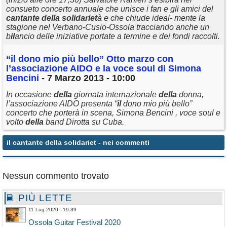
consueto concerto annuale che unisce i fan e gli amici del
cantante
della
solidariet
à e che chiude ideal- mente la
stagione nel Verbano-Cusio-Ossola tracciando anche un
b
il
ancio delle iniziative portate a termine e dei fondi raccolti.
“
il
dono mio più bello” Otto marzo con
l’associazione AIDO e la voce soul di Simona
Bencini
- 7 Marzo 2013 - 10:00
In occasione
della
giornata internazionale
della
donna,
l’associazione AIDO presenta “
il
dono mio più bello”
concerto che porterà in scena, Simona Bencini , voce soul e
volto
della
band Dirotta su Cuba.
il cantante della solidariet
- nei commenti
Nessun commento trovato
PIÙ LETTE
11 Lug 2020 - 19:39
Ossola Guitar Festival 2020