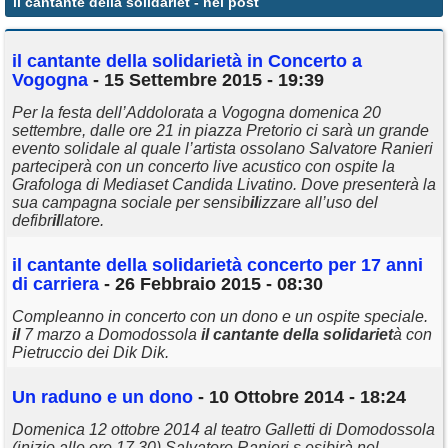
il cantante della solidariet
- nei post
Annunci
il
cantante
della
solidariet
à in Concerto a
Vogogna
- 15 Settembre 2015 - 19:39
Per la festa dell’Addolorata a Vogogna domenica 20
settembre, dalle ore 21 in piazza Pretorio ci sarà un grande
evento solidale al quale l’artista ossolano Salvatore Ranieri
parteciperà con un concerto live acustico con ospite la
Grafologa di Mediaset Candida Livatino. Dove presenterà la
sua campagna sociale per sensib
il
izzare all’uso del
defibr
il
latore.
il
cantante
della
solidariet
à concerto per 17 anni
di carriera
- 26 Febbraio 2015 - 08:30
Compleanno in concerto con un dono e un ospite speciale.
il
7 marzo a Domodossola
il
cantante
della
solidariet
à con
Pietruccio dei Dik Dik.
Un raduno e un dono
- 10 Ottobre 2014 - 18:24
Domenica 12 ottobre 2014 al teatro Galletti di Domodossola
(inizio alle ore 17,30) Salvatore Ranieri s esibirà nel