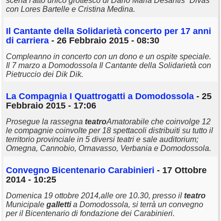
scena l'atto unico grottesco di Dario Maria Desantis “Divas”
con Lores Bartelle e Cristina Medina.
Il Cantante della Solidarietà concerto per 17 anni
di carriera
- 26 Febbraio 2015 - 08:30
Compleanno in concerto con un dono e un ospite speciale.
Il 7 marzo a Domodossola Il Cantante della Solidarietà con
Pietruccio dei Dik Dik.
La Compagnia I Quattrogatti a Domodossola
- 25
Febbraio 2015 - 17:06
Prosegue la rassegna
teatro
Amatorabile che coinvolge 12
le compagnie coinvolte per 18 spettacoli distribuiti su tutto il
territorio provinciale in 5 diversi teatri e sale auditorium;
Omegna, Cannobio, Ornavasso, Verbania e Domodossola.
Convegno Bicentenario Carabinieri
- 17 Ottobre
2014 - 10:25
Domenica 19 ottobre 2014,alle ore 10.30, presso il
teatro
Municipale
galletti
a Domodossola, si terrà un convegno
per il Bicentenario di fondazione dei Carabinieri.