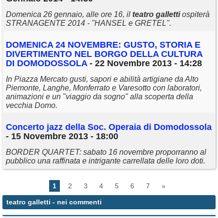
Domenica 26 gennaio, alle ore 16, il
teatro
galletti
ospiterà
STRANAGENTE 2014 - "HANSEL e GRETEL".
DOMENICA 24 NOVEMBRE: GUSTO, STORIA E
DIVERTIMENTO NEL BORGO DELLA CULTURA
DI DOMODOSSOLA
- 22 Novembre 2013 - 14:28
In Piazza Mercato gusti, sapori e abilità artigiane da Alto
Piemonte, Langhe, Monferrato e Varesotto con laboratori,
animazioni e un "viaggio da sogno" alla scoperta della
vecchia Domo.
Concerto jazz della Soc. Operaia di Domodossola
- 15 Novembre 2013 - 18:00
BORDER QUARTET: sabato 16 novembre proporranno al
pubblico una raffinata e intrigante carrellata delle loro doti.
1
2
3
4
5
6
7
»
teatro galletti
- nei commenti