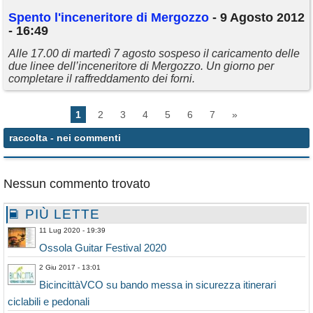
Spento l'inceneritore di Mergozzo
- 9 Agosto 2012
- 16:49
Alle 17.00 di martedì 7 agosto sospeso il caricamento delle
due linee dell’inceneritore di Mergozzo. Un giorno per
completare il raffreddamento dei forni.
1
2
3
4
5
6
7
»
raccolta
- nei commenti
Nessun commento trovato
PIÙ LETTE
11 Lug 2020 - 19:39
Ossola Guitar Festival 2020
2 Giu 2017 - 13:01
BicincittàVCO su bando messa in sicurezza itinerari
ciclabili e pedonali