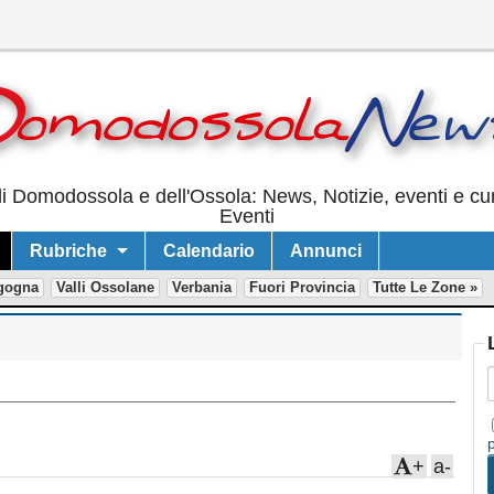
i Domodossola e dell'Ossola: News, Notizie, eventi e cur
Eventi
Rubriche
Calendario
Annunci
gogna
Valli Ossolane
Verbania
Fuori Provincia
Tutte Le Zone »
+
a-