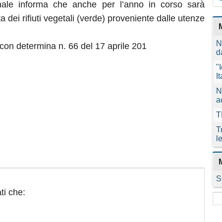
ale informa che anche per l’anno in corso sarà
olta dei rifiuti vegetali (verde) proveniente dalle utenze
N
on determina n. 66 del 17 aprile 201
d
"
I
N
a
T
T
l
S
ti che: