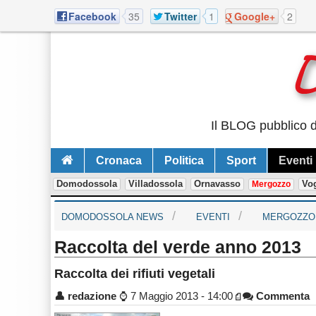
Facebook
35
Twitter
1
Google+
2
Il BLOG pubblico d
Cronaca
Politica
Sport
Eventi
Domodossola
Villadossola
Ornavasso
Vo
Mergozzo
DOMODOSSOLA NEWS
EVENTI
MERGOZZO
Raccolta del verde anno 2013
Raccolta dei rifiuti vegetali
👤
redazione
⌚
7 Maggio 2013 - 14:00
Commenta