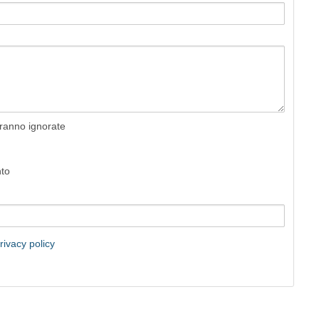
rranno ignorate
nto
rivacy policy