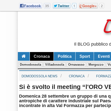
Facebook
35
Twitter
1
Google+
2
Il BLOG pubblico d
Cronaca
Politica
Sport
Eventi
Domodossola
Villadossola
Ornavasso
Mergozzo
V
DOMODOSSOLA NEWS
CRONACA
FORMAZ
Si è svolto il meeting “l'ORO V
Domenica 28 settembre un gruppo di una quar
antropiche di carattere industriale sul Paes
incontrate in alta Val Formazza per parteci