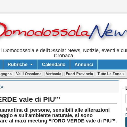
i Domodossola e dell'Ossola: News, Notizie, eventi e cur
Cronaca
Rubriche
Calendario
Annunci
ogogna
Valli Ossolane
Verbania
Fuori Provincia
Tutte Le Zone »
ZA
ERDE vale di PIU'”
antina di persone, sensibili alle alterazioni
aggio e sull'ambiente naturale, si sono
pare al maxi meeting “l'ORO VERDE vale di PIU'”.