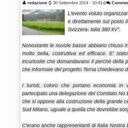
👤
redazione
⌚
30 Settembre 2014 - 10:43
Commen
L'evento voluto organizzar
e direttamente sul posto i
Svizzera- talia 380 kV”.
Nonostante le nuvole basse abbiano chiuso in 
molto bella, costruttiva ed efficace. E' stat
incuriosite che domandavano il perchè della 
che informate del progetto Terna chiedevano di 
I turisti, coloro che portano economia in v
partecipato una delegazione del Comitato No E
che si oppone alla costruzione della grande c
Sud Milano, uguale a quella che dovrebbe sor
C'erano anche rappresentanti di Italia Nostra