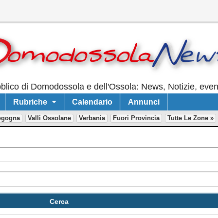
lico di Domodossola e dell'Ossola: News, Notizie, event
Rubriche
Calendario
Annunci
ogogna
Valli Ossolane
Verbania
Fuori Provincia
Tutte Le Zone »