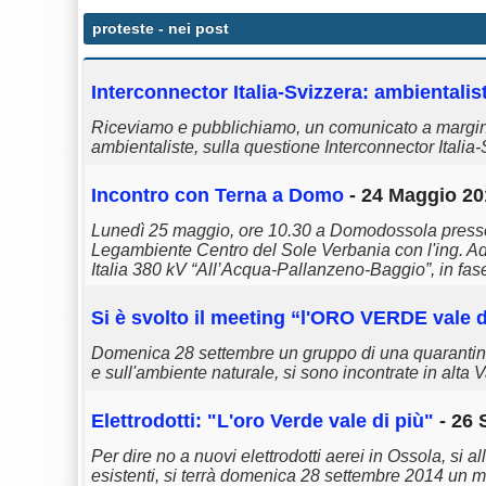
proteste
- nei post
Interconnector Italia-Svizzera: ambientali
Riceviamo e pubblichiamo, un comunicato a margine
ambientaliste, sulla questione Interconnector Italia-
Incontro con Terna a Domo
- 24 Maggio 20
Lunedì 25 maggio, ore 10.30 a Domodossola presso il
Legambiente Centro del Sole Verbania con l'ing. 
Italia 380 kV “All’Acqua-Pallanzeno-Baggio”, in fase 
Si è svolto il meeting “l'ORO VERDE vale d
Domenica 28 settembre un gruppo di una quarantina d
e sull'ambiente naturale, si sono incontrate in alt
Elettrodotti: "L'oro Verde vale di più"
- 26 
Per dire no a nuovi elettrodotti aerei in Ossola, si 
esistenti, si terrà domenica 28 settembre 2014 un m