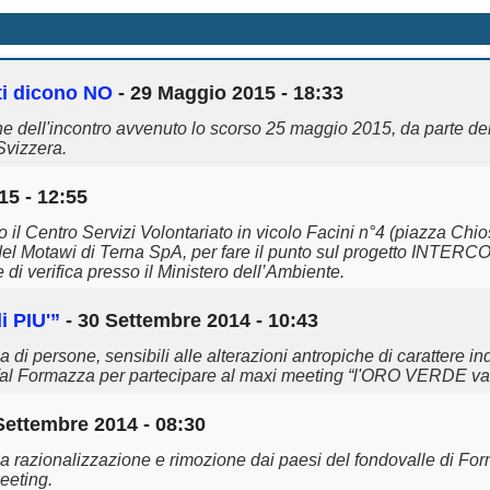
sti dicono NO
- 29 Maggio 2015 - 18:33
 dell'incontro avvenuto lo scorso 25 maggio 2015, da parte del
Svizzera.
15 - 12:55
 Centro Servizi Volontariato in vicolo Facini n°4 (piazza Chioss
Adel Motawi di Terna SpA, per fare il punto sul progetto INT
di verifica presso il Ministero dell’Ambiente.
i PIU'”
- 30 Settembre 2014 - 10:43
i persone, sensibili alle alterazioni antropiche di carattere in
a Val Formazza per partecipare al maxi meeting “l'ORO VERDE val
Settembre 2014 - 08:30
alla razionalizzazione e rimozione dai paesi del fondovalle di For
eeting.