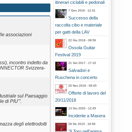
itinerari ciclabili e pedonali
7 Gen 2016 - 12:31
Successo della
raccolta cibo e materiale
per gatti della LAV
le associazioni
22 Giu 2019 - 09:56
Ossola Guitar
Festival 2019
i), incontro indetto da
21 Set 2017 - 17:10
ERCONNECTOR Svizzera-
Salvadori e
Ruschena in concerto
20 Nov 2018 - 09:45
Offerte di lavoro del
dustriale sul Paesaggio
20/11/2018
e di PIU'”.
13 Giu 2020 - 12:45
Incidente a Masera
mazza degli elettrodotti
29 Dic 2015 - 16:56
"Il Toro nell’anima.