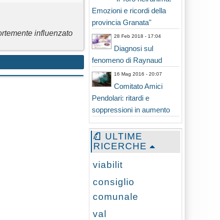
Emozioni e ricordi della
provincia Granata"
ortemente influenzato
28 Feb 2018 - 17:04
Diagnosi sul
fenomeno di Raynaud
16 Mag 2016 - 20:07
Comitato Amici
Pendolari: ritardi e
soppressioni in aumento
ULTIME
RICERCHE
viabilit
consiglio
comunale
val