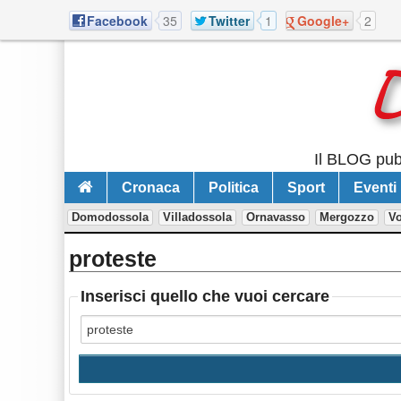
Facebook
35
Twitter
1
Google+
2
Il BLOG pubb
Cronaca
Politica
Sport
Eventi
Domodossola
Villadossola
Ornavasso
Mergozzo
V
proteste
Inserisci quello che vuoi cercare