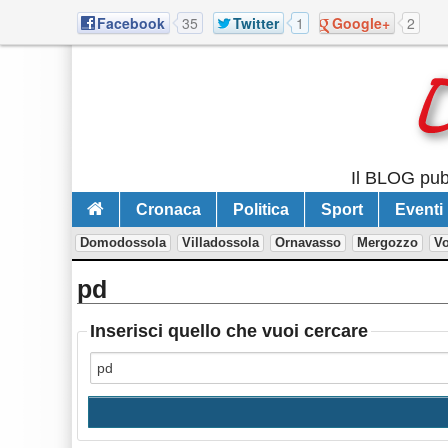
Facebook
35
Twitter
1
Google+
2
Il BLOG pubb
Cronaca
Politica
Sport
Eventi
Domodossola
Villadossola
Ornavasso
Mergozzo
V
pd
Inserisci quello che vuoi cercare