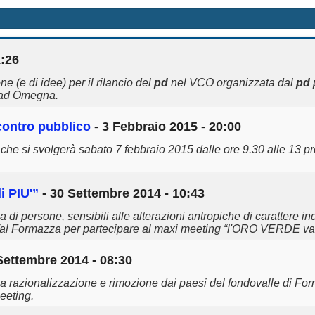
1:26
 (e di idee) per il rilancio del
pd
nel VCO organizzata dal
pd
s ad Omegna.
ncontro pubblico
- 3 Febbraio 2015 - 20:00
 che si svolgerà sabato 7 febbraio 2015 dalle ore 9.30 alle 13 
i PIU'”
- 30 Settembre 2014 - 10:43
i persone, sensibili alle alterazioni antropiche di carattere in
a Val Formazza per partecipare al maxi meeting “l'ORO VERDE val
Settembre 2014 - 08:30
alla razionalizzazione e rimozione dai paesi del fondovalle di For
eeting.