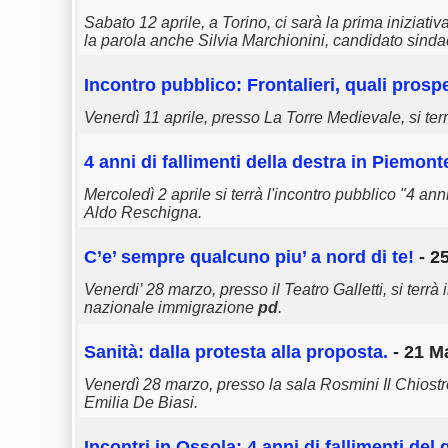
Sabato 12 aprile, a Torino, ci sarà la prima iniziat
la parola anche Silvia Marchionini, candidato sind
Incontro pubblico: Frontalieri, quali prospe
Venerdì 11 aprile, presso La Torre Medievale, si terrà
4 anni di fallimenti della destra in Piemont
Mercoledì 2 aprile si terrà l'incontro pubblico "4 an
Aldo Reschigna.
C’e’ sempre qualcuno piu’ a nord di te!
- 2
Venerdi’ 28 marzo, presso il Teatro Galletti, si ter
nazionale immigrazione
pd
.
Sanità: dalla protesta alla proposta.
- 21 M
Venerdì 28 marzo, presso la sala Rosmini Il Chiostro,
Emilia De Biasi.
Incontri in Ossola: 4 anni di fallimenti de