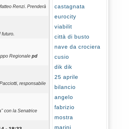
castagnata
atteo Renzi. Prenderà
eurocity
viabilit
 futuro.
città di busto
nave da crociera
 gruppo Regionale
pd
cusio
dik dik
25 aprile
 Pacciotti, responsabile
bilancio
angelo
fabrizio
a" con la Senatrice
mostra
marini
4 - 18:33