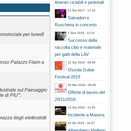
itinerari ciclabili e pedonali
21 Set 2017 - 17:10
Salvadori e
Ruschena in concerto
7 Gen 2016 - 12:31
provinciale per lunedì
Successo della
raccolta cibo e materiale
per gatti della LAV
presso Palazzo Flaim a
22 Giu 2019 - 09:56
Ossola Guitar
Festival 2019
20 Nov 2018 - 09:45
dustriale sul Paesaggio
Offerte di lavoro del
e di PIU'”.
20/11/2018
13 Giu 2020 - 12:45
Incidente a Masera
mazza degli elettrodotti
23 Dic 2015 - 16:27
Alberghiero Mellerio