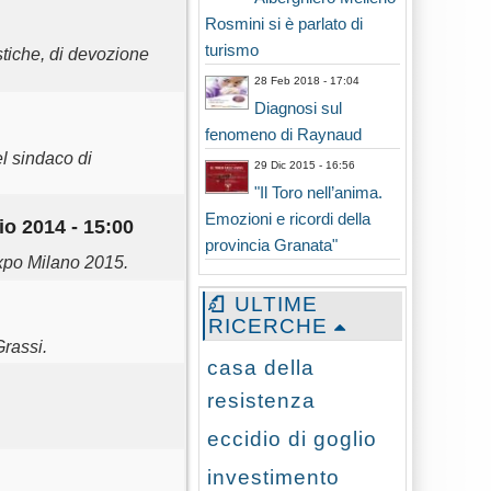
Rosmini si è parlato di
turismo
tiche, di devozione
28 Feb 2018 - 17:04
Diagnosi sul
fenomeno di Raynaud
l sindaco di
29 Dic 2015 - 16:56
"Il Toro nell’anima.
Emozioni e ricordi della
o 2014 - 15:00
provincia Granata"
 Expo Milano 2015.
ULTIME
RICERCHE
Grassi.
casa della
resistenza
eccidio di goglio
investimento