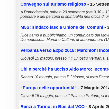
Convegno sul turismo religioso
- 15 Sette
A Domodossola, sabato 20 settembre (ore 9,30 – 13,
popolare e dei percorsi di spiritualità nell’ottica di un
M5S: sindaco lascia Unione dei Comuni
- 
Riceviamo e pubblichiamo, un comunicato del Movim
Domodossola, Mariano Cattrini, di abbandonare l'Un
Verbania verso Expo 2015: Marchioni incon
Giovedì 15 maggio, presso il Il Chiostro Verbania, si
Chi e perché ha ucciso Aldo Moro: Incontr
Sabato 10 maggio, presso Il Chiostro, si terrà l'in
“Europa delle opportunità”
- 7 Maggio 2014
Giovedì 15 maggio, presso il Palazzo Pretorio, si ter
Renzi a Torino: in Bus dal VCO
- 8 Aprile 2