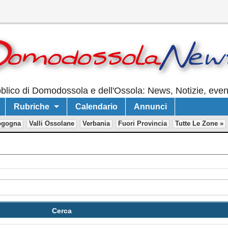
lico di Domodossola e dell'Ossola: News, Notizie, event
Rubriche
Calendario
Annunci
ogogna
Valli Ossolane
Verbania
Fuori Provincia
Tutte Le Zone »