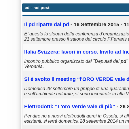
pd
- nei post
Il
pd
riparte dal
pd
- 16 Settembre 2015 - 1
E’ questo lo slogan della conferenza d’organizzazione
21 settembre presso il salone del circolo F.Ferrari
Italia Svizzera: lavori in corso. Invito ad I
Incontro pubblico organizzato dai "Deputati del
pd
"
Verbania.
Si è svolto il meeting “l'ORO VERDE vale d
Domenica 28 settembre un gruppo di una quarantina d
e sull'ambiente naturale, si sono incontrate in alt
Elettrodotti: "L'oro Verde vale di più"
- 26 
Per dire no a nuovi elettrodotti aerei in Ossola, si 
esistenti, si terrà domenica 28 settembre 2014 un m