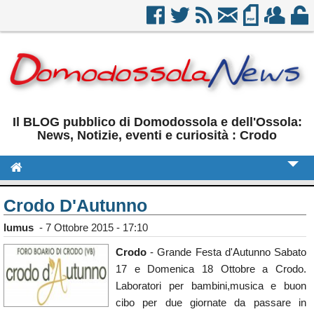
Il BLOG pubblico di Domodossola e dell'Ossola:
News, Notizie, eventi e curiosità : Crodo
Cronaca
Crodo D'Autunno
Politica
lumus
-
7 Ottobre 2015 - 17:10
Sport
Crodo
- Grande Festa d'Autunno Sabato
17 e Domenica 18 Ottobre a Crodo.
Eventi
Laboratori per bambini,musica e buon
Rubriche
cibo per due giornate da passare in