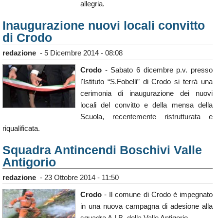
allegria.
Calendario
Inaugurazione nuovi locali convitto
Annunci
di Crodo
redazione
-
5 Dicembre 2014 - 08:08
Crodo
- Sabato 6 dicembre p.v. presso
l'Istituto “S.Fobelli” di Crodo si terrà una
cerimonia di inaugurazione dei nuovi
locali del convitto e della mensa della
Scuola, recentemente ristrutturata e
riqualificata.
Squadra Antincendi Boschivi Valle
Antigorio
redazione
-
23 Ottobre 2014 - 11:50
Crodo
- Il comune di Crodo è impegnato
in una nuova campagna di adesione alla
squadra A.I.B. della Valle Antigorio