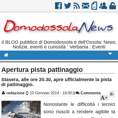
Il BLOG pubblico di Domodossola e dell'Ossola: News,
Notizie, eventi e curiosità : Verbania : Eventi
Cronaca
Apertura pista pattinaggio
Politica
Stasera, alle ore 20.30, apre ufficialmente la pista
di pattinaggio.
Sport
👤
redazione
⌚
10 Gennaio 2014 - 18:00
Commenta
a-
Eventi
+
Rubriche
Nonostante le difficoltà i tecnici
sono riusciti a rendere agibile la
Calendario