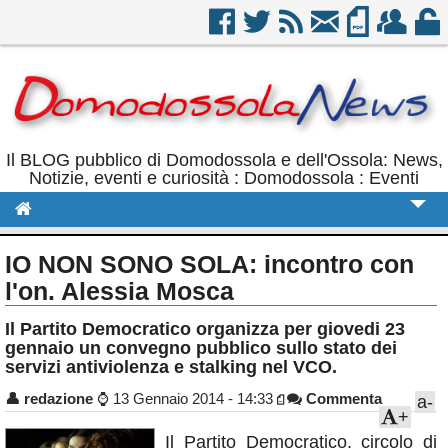
Il BLOG pubblico di Domodossola e dell'Ossola: News,
Notizie, eventi e curiosità : Domodossola : Eventi
Cronaca
IO NON SONO SOLA: incontro con
Politica
l'on. Alessia Mosca
Sport
Il Partito Democratico organizza per giovedi 23
gennaio un convegno pubblico sullo stato dei
Eventi
servizi antiviolenza e stalking nel VCO.
Rubriche
👤
redazione
⌚
13 Gennaio 2014 - 14:33
Commenta
a-
+
Calendario
Il Partito Democratico, circolo di