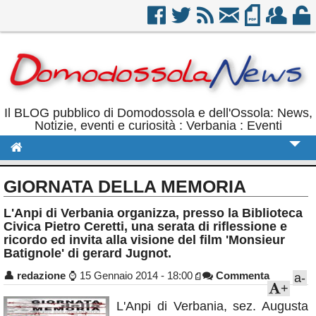
Il BLOG pubblico di Domodossola e dell'Ossola: News,
Notizie, eventi e curiosità : Verbania : Eventi
Cronaca
GIORNATA DELLA MEMORIA
Politica
L'Anpi di Verbania organizza, presso la Biblioteca
Civica Pietro Ceretti, una serata di riflessione e
Sport
ricordo ed invita alla visione del film 'Monsieur
Batignole' di gerard Jugnot.
Eventi
👤
redazione
⌚
15 Gennaio 2014 - 18:00
Commenta
a-
Rubriche
+
Calendario
L'Anpi di Verbania, sez. Augusta