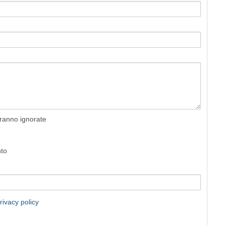
rranno ignorate
nto
rivacy policy