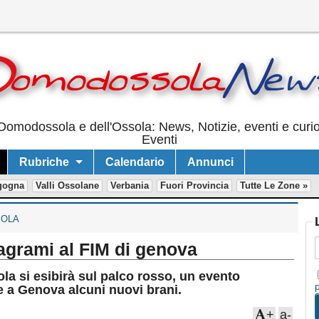
Domodossola e dell'Ossola: News, Notizie, eventi e curi
Eventi
Rubriche
Calendario
Annunci
gogna
Valli Ossolane
Verbania
Fuori Provincia
Tutte Le Zone »
OLA
agrami al FIM di genova
 si esibirà sul palco rosso, un evento
e a Genova alcuni nuovi brani.
+
a-