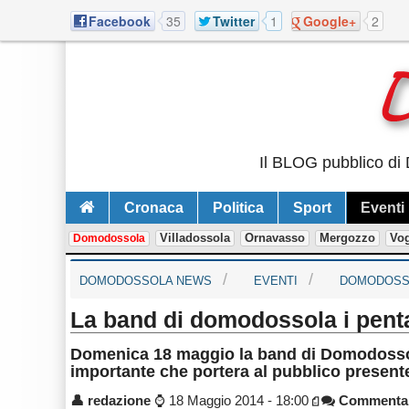
Facebook
35
Twitter
1
Google+
2
Il BLOG pubblico di 
Cronaca
Politica
Sport
Eventi
Villadossola
Ornavasso
Mergozzo
Vo
Domodossola
DOMODOSSOLA NEWS
EVENTI
DOMODOSS
La band di domodossola i pent
Domenica 18 maggio la band di Domodossola
importante che portera al pubblico present
👤
redazione
⌚
18 Maggio 2014 - 18:00
Commenta