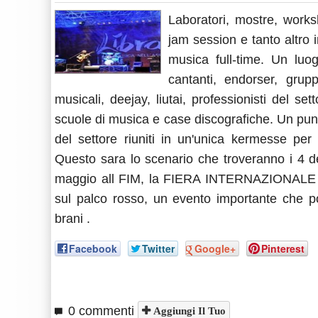
Laboratori, mostre, worksh
jam session e tanto altro i
musica full-time. Un luogo
cantanti, endorser, grupp
musicali, deejay, liutai, professionisti del set
scuole di musica e case discografiche. Un punto
del settore riuniti in un'unica kermesse per
Questo sara lo scenario che troveranno i 4
maggio all FIM, la FIERA INTERNAZIONALE D
sul palco rosso, un evento importante che p
brani .
Facebook
Twitter
Google+
Pinterest
0 commenti
Aggiungi Il Tuo