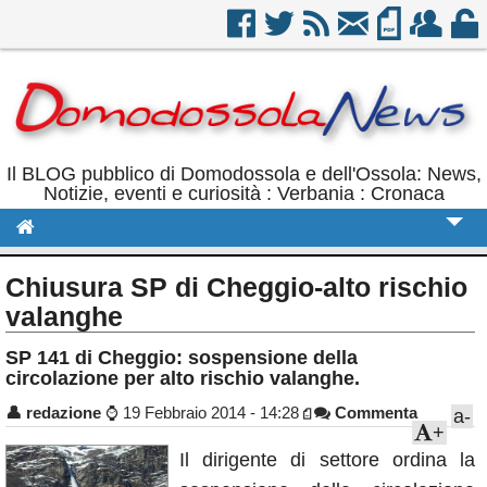
Il BLOG pubblico di Domodossola e dell'Ossola: News,
Notizie, eventi e curiosità : Verbania : Cronaca
Cronaca
Chiusura SP di Cheggio-alto rischio
Politica
valanghe
Sport
SP 141 di Cheggio: sospensione della
circolazione per alto rischio valanghe.
Eventi
👤
redazione
⌚
19 Febbraio 2014 - 14:28
Commenta
a-
Rubriche
+
Il dirigente di settore ordina la
Calendario