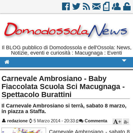
Il BLOG pubblico di Domodossola e dell'Ossola: News,
Notizie, eventi e curiosità : Macugnaga : Eventi
Cronaca
Carnevale Ambrosiano - Baby
Politica
Fiaccolata Scuola Sci Macugnaga -
Spettacolo Burattini
Sport
Il Carnevale Ambrosiano si terrà, sabato 8 marzo,
Eventi
in piazza a Staffa.
Rubriche
👤
redazione
⌚
5 Marzo 2014 - 20:33
Commenta
+
a-
Calendario
Carnevale Ambrosiano - sabato 8