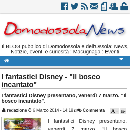
Il BLOG pubblico di Domodossola e dell'Ossola: News,
Notizie, eventi e curiosità : Macugnaga : Eventi
Cronaca
I fantastici Disney - "Il bosco
Politica
incantato"
Sport
I fantastici Disney presentano, venerdì 7 marzo, "Il
bosco incantato".
Eventi
👤
redazione
⌚
6 Marzo 2014 - 14:18
Commenta
+
a-
Rubriche
I fantastici Disney presentano,
Calendario
venerdì 7 marzo, "Il bosco