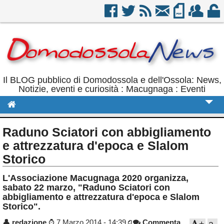
Il BLOG pubblico di Domodossola e dell'Ossola: News,
Notizie, eventi e curiosità : Macugnaga : Eventi
Cronaca
Raduno Sciatori con abbigliamento
Politica
e attrezzatura d'epoca e Slalom
Storico
Sport
L'Associazione Macugnaga 2020 organizza,
Eventi
sabato 22 marzo, "Raduno Sciatori con
abbigliamento e attrezzatura d'epoca e Slalom
Rubriche
Storico".
Calendario
👤
redazione
⌚
7 Marzo 2014 - 14:39
Commenta