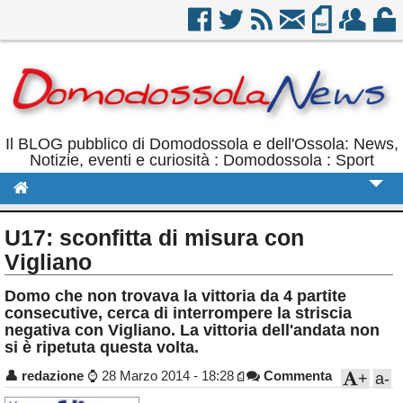
Il BLOG pubblico di Domodossola e dell'Ossola: News,
Notizie, eventi e curiosità : Domodossola : Sport
Cronaca
U17: sconfitta di misura con
Politica
Vigliano
Sport
Domo che non trovava la vittoria da 4 partite
consecutive, cerca di interrompere la striscia
Eventi
negativa con Vigliano. La vittoria dell'andata non
si è ripetuta questa volta.
Rubriche
👤
redazione
⌚
28 Marzo 2014 - 18:28
Commenta
+
a-
Calendario