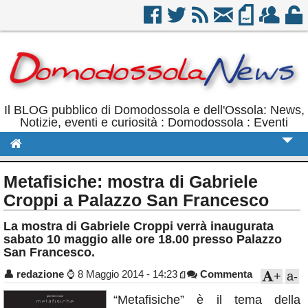
Il BLOG pubblico di Domodossola e dell'Ossola: News,
Notizie, eventi e curiosità : Domodossola : Eventi
Cronaca
Metafisiche: mostra di Gabriele
Politica
Croppi a Palazzo San Francesco
Sport
La mostra di Gabriele Croppi verrà inaugurata
sabato 10 maggio alle ore 18.00 presso Palazzo
Eventi
San Francesco.
Rubriche
👤
redazione
⌚
8 Maggio 2014 - 14:23
Commenta
+
a-
Calendario
“Metafisiche” è il tema della