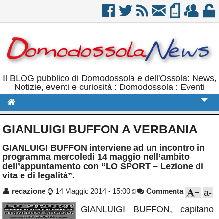
Il BLOG pubblico di Domodossola e dell'Ossola: News,
Notizie, eventi e curiosità : Domodossola : Eventi
Cronaca
GIANLUIGI BUFFON A VERBANIA
Politica
GIANLUIGI BUFFON interviene ad un incontro in
programma mercoledi 14 maggio nell’ambito
Sport
dell’appuntamento con “LO SPORT – Lezione di
vita e di legalità”.
Eventi
👤
redazione
⌚
14 Maggio 2014 - 15:00
Commenta
+
a-
Rubriche
GIANLUIGI BUFFON, capitano
Calendario