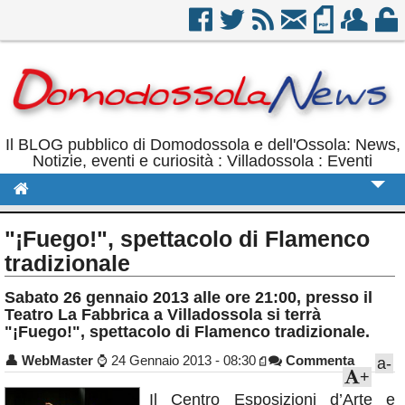
Il BLOG pubblico di Domodossola e dell'Ossola: News,
Notizie, eventi e curiosità : Villadossola : Eventi
Cronaca
"¡Fuego!", spettacolo di Flamenco
Politica
tradizionale
Sport
Sabato 26 gennaio 2013 alle ore 21:00, presso il
Teatro La Fabbrica a Villadossola si terrà
Eventi
"¡Fuego!", spettacolo di Flamenco tradizionale.
Rubriche
👤
WebMaster
⌚
24 Gennaio 2013 - 08:30
Commenta
a-
+
Calendario
Il Centro Esposizioni d’Arte e