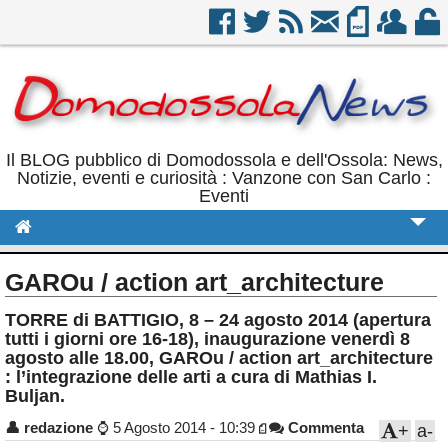
Il BLOG pubblico di Domodossola e dell'Ossola: News,
Notizie, eventi e curiosità : Vanzone con San Carlo :
Eventi
Cronaca
GAROu / action art_architecture
Politica
TORRE di BATTIGIO, 8 – 24 agosto 2014 (apertura
tutti i giorni ore 16-18), inaugurazione venerdì 8
Sport
agosto alle 18.00, GAROu / action art_architecture
: l’integrazione delle arti a cura di Mathias I.
Eventi
Buljan.
Rubriche
👤
redazione
⌚
5 Agosto 2014 - 10:39
Commenta
+
a-